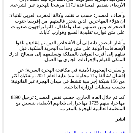
الأربعاء، بتقديم المساعدة لـ117 مرشحا للهجرة غير الشرعية.
وأضاف المصدر؛ حسب ما نقلت وكالة المغرب العربي للانباء؛
ان هؤلاء المهاجرين الذين ينحدر غالبيتهم من إفريقيا جنوب
الصحراء، ومن ضمنهم نساء وأطفال، كانوا يواجهون صعوبات
على متن قوارب تقليدية الصنع وقوارب كاياك.
وأشار المصدر ذاته إلى أن الأشخاص الذين تم إنقاذهم تلقوا
الإسعافات الأولية على متن وحدات البحرية الملكية، قبل
نقلهم إلى أقرب الموانئ بالمملكة وتسليمهم إلى مصالح الدرك
الملكي للقيام بالإجراءات الجاري بها العمل.
وأسفرت المجهود الأمنية في مكافحة الهجرة السرية؛ عن
إفشال 42 ألفا و71 محاولة منذ بداية العام 2021، وتفكيك أكثر
من 156 شبكة إجرامية تنشط في ميدان الهجرة غير القانونية؛
بحسب معطيات لوزارة الداخلية.
كما تم خلال العام الجاري، حسب نفس المصدر؛ ترحيل 8890
مهاجرا، بينهم 1725 مهاجرا إلى بلدانهم الأصلية، بتنسيق مع
المنظمة العالمية للهجرة بالمغرب.
انشر
قد يعجبك ايضا
المزيد عن المؤلف