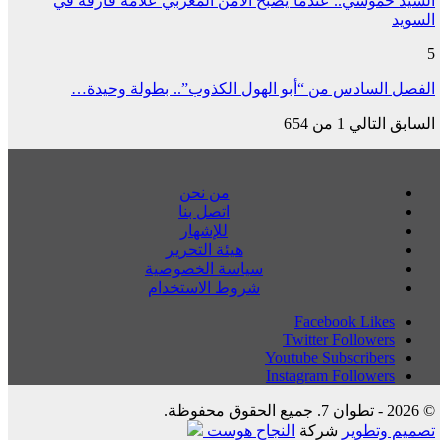
السيد حموشي.. عندما يصبح الأمن المغربي علامة فارقة في
السويد
5
الفصل السادس من “أبو الهول الكذوب”.. بطولة وحيدة…
السابق
التالي
1 من 654
من نحن
اتصل بنا
للإشهار
هيئة التحرير
سياسة الخصوصية
شروط الاستخدام
Facebook
Likes
Twitter
Followers
Youtube
Subscribers
Instagram
Followers
© 2026 - تطوان 7. جميع الحقوق محفوظة.
تصميم وتطوير
شركة
النجاح هوست