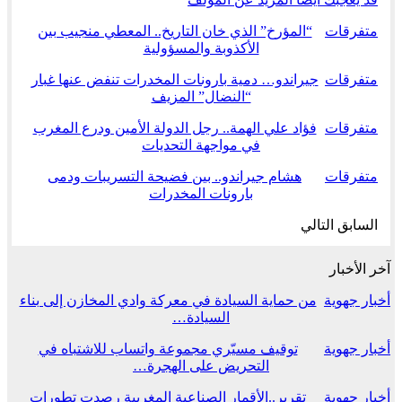
متفرقات
“المؤرخ” الذي خان التاريخ.. المعطي منجيب بين
الأكذوبة والمسؤولية
متفرقات
جيراندو… دمية بارونات المخدرات تنفض عنها غبار
“النضال” المزيف
متفرقات
فؤاد علي الهمة.. رجل الدولة الأمين ودرع المغرب
في مواجهة التحديات
متفرقات
هشام جيراندو.. بين فضيحة التسريبات ودمى
بارونات المخدرات
السابق
التالي
آخر الأخبار
أخبار جهوية
من حماية السيادة في معركة وادي المخازن إلى بناء
السيادة…
أخبار جهوية
توقيف مسيّري مجموعة واتساب للاشتباه في
التحريض على الهجرة…
أخبار جهوية
تقرير..الأقمار الصناعية المغربية رصدت تطورات