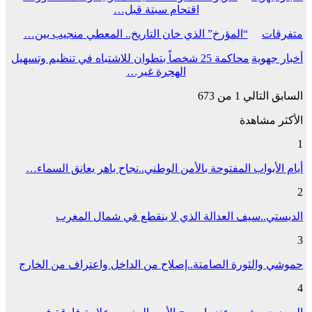
اقتحام سبتة قبل…
متفرقات
“المؤرخ” الذي خان التاريخ.. المعطي منجيب بين…
أخبار جهوية
محاكمة 25 شخصاً بتطوان للاشتباه في تنظيم وتسهيل
الهجرة غير…
السابق
التالي
1 من 673
الأكثر مشاهدة
1
أيام الأبواب المفتوحة بالأمن الوطني..نجاح باهر يعانق السماء…
2
الديستي..سيف العدالة الذي لا ينقطع في شمال المغرب
3
حموشي والثورة الصامتة..إصلاح من الداخل واعتراف من الخارج
4