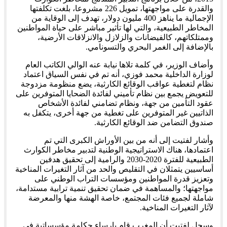
والقدرة على مواجهتها، تمويل 226 مشروعا، بلغت تكلفتها
الإجمالية ما يناهز 400 مليون دولار، تهدف إلى الوقاية من
المخاطر الطبيعية، والتي لها تأثير مباشر على حياة المواطنين
وممتلكاتهم، كالفيضانات والزلازل والانزلاقات الأرضية،
بالإضافة إلى الغمر البحري والتسونامي.
وأضاف الوزير، في كلمة تلاها نيابة عنه الوالي الكاتب العام
لوزارة الداخلية محمد فوزي، أنه تم في نفس السياق اعتماد
نظام لتغطية عواقب الوقائع الكارثية، يضع منظومة مزدوجة
للتعويض يجمع بين نظام تأميني لفائدة الضحايا المتوفرين على
عقود التأمين من جهة، ونظام تضامني لفائدة الأشخاص
الذاتيين غير المتوفرين على تغطية من جهة أخرى، يتكفل به
صندوق التضامن ضد الوقائع الكارثية.
وأشار لفتيت إلى أنه من بين الأوراش الكبرى التي تم
اعتمادها، هناك الاستراتيجية الوطنية لتدبير مخاطر الكوارث
الطبيعية للفترة 2020-2030 والرامية إلى تحقيق هدفين
أساسيين يتمثلان في التقليص والحد من آثار التغيرات المناخية
وتعزيز قدرة المواطنين ومؤسسات التراب الوطني على
مواجهتها؛ والمساهمة في ضمان تحقيق تنمية ترابية مستدامة،
شاملة لجميع فئات المجتمع، خاصة الهشة منها والمعرضة
لآثار التغيرات المناخية.
وسجل لفتيت أن المغرب قام بإرساء حكامة مؤسساتية في