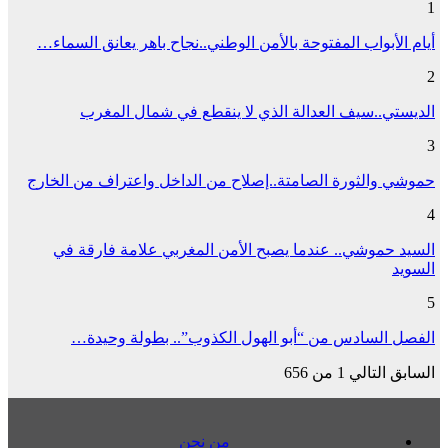
1
أيام الأبواب المفتوحة بالأمن الوطني..نجاح باهر يعانق السماء…
2
الديستي..سيف العدالة الذي لا ينقطع في شمال المغرب
3
حموشي والثورة الصامتة..إصلاح من الداخل واعتراف من الخارج
4
السيد حموشي.. عندما يصبح الأمن المغربي علامة فارقة في
السويد
5
الفصل السادس من “أبو الهول الكذوب”.. بطولة وحيدة…
السابق
التالي
1 من 656
من نحن