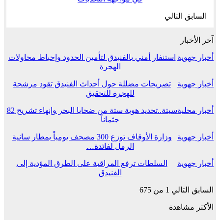
السابق
التالي
آخر الأخبار
أخبار جهوية
استنفار أمني بالفنيدق لتأمين الحدود وإحباط محاولات
الهجرة
أخبار جهوية
تصريحات مضللة حول أحداث الفنيدق تقود مرشحة
للهجرة للتحقيق
أخبار محلية
سبتة..تحديد هوية ستة من ضحايا البحر وإنهاء تشريح 82
جثماناً
أخبار جهوية
وزارة الأوقاف توزع 300 مصحف يومياً بمطار سانية
الرمل لفائدة…
أخبار جهوية
السلطات ترفع المراقبة على الطرق المؤدية إلى
الفنيدق
السابق
التالي
1 من 675
الأكثر مشاهدة