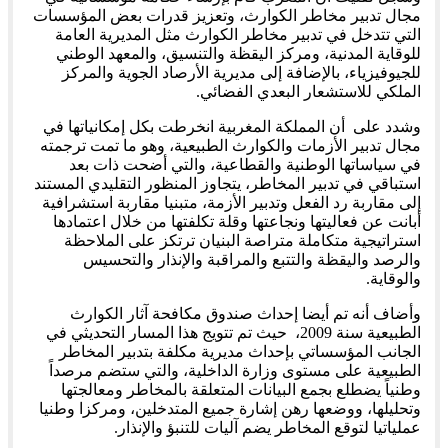
مجال تدبير مخاطر الكوارث، وتعزيز قدرات بعض المؤسسات
التي تتدخل في تدبير مخاطر الكوارث مثل المديرية العامة
للوقاية المدنية، ومركز اليقظة والتنسيق، والمعهد الوطني
للجيوفيزياء، بالإضافة إلى مديرية الأرصاد الجوية والمركز
الملكي للاستشعار البعدي الفضائي.
وشدد على أن المملكة المغربية انخرطت بكل إمكانياتها في
مجال تدبير الأزمات والكوارث الطبيعية، وهو ما تمت ترجمته
في سياساتها الوطنية والقطاعية، والتي أضحت ذات بعد
استباقي في تدبير المخاطر، يتجاوز المنظور التقليدي المستند
إلى مقاربة رد الفعل وتدبير الأزمة، متبنيا مقاربة استشرافية
أبانت عن فعاليتها ونجاعتها وقلة تكلفتها من خلال اعتمادها
استراتيجية متكاملة متراصة البنيان ترتكز على الملاحظة
والرصد واليقظة والتتبع والمراقبة والإنذار والتحسيس
والوقاية.
وأضاف أنه تم أيضا إحداث صندوق مكافحة آثار الكوارث
الطبيعية سنة 2009، حيث تم تتويج هذا المسار التحديثي في
الجانب المؤسساتي بإحداث مديرية مكلفة بتدبير المخاطر
الطبيعية على مستوى وزارة الداخلية، والتي ستضم مرصداً
وطنياً يضطلع بجمع البيانات المتعلقة بالمخاطر ومعالجتها
وتحليلها، ووضعها رهن إشارة جميع المتدخلين، ومركزا وطنيا
عملياتيا لتوقع المخاطر يضم آليات للتنبؤ والإنذار.