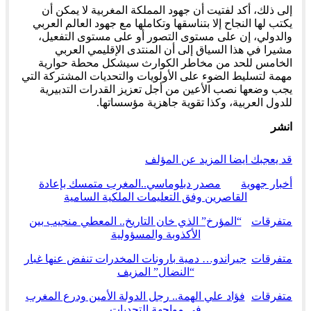
إلى ذلك، أكد لفتيت أن جهود المملكة المغربية لا يمكن أن
يكتب لها النجاح إلا بتناسقها وتكاملها مع جهود العالم العربي
والدولي، إن على مستوى التصور أو على مستوى التفعيل،
مشيرا في هذا السياق إلى أن المنتدى الإقليمي العربي
الخامس للحد من مخاطر الكوارث سيشكل محطة حوارية
مهمة لتسليط الضوء على الأولويات والتحديات المشتركة التي
يجب وضعها نصب الأعين من أجل تعزيز القدرات التدبيرية
للدول العربية، وكذا تقوية جاهزية مؤسساتها.
انشر
قد يعجبك ايضا
المزيد عن المؤلف
أخبار جهوية
مصدر دبلوماسي..المغرب متمسك بإعادة
القاصرين وفق التعليمات الملكية السامية
متفرقات
“المؤرخ” الذي خان التاريخ.. المعطي منجيب بين
الأكذوبة والمسؤولية
متفرقات
جيراندو… دمية بارونات المخدرات تنفض عنها غبار
“النضال” المزيف
متفرقات
فؤاد علي الهمة.. رجل الدولة الأمين ودرع المغرب
في مواجهة التحديات