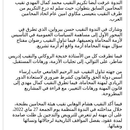
الندوة عرفت أيضا تكريم النقيب محمد كمال المهدي نقيب
المحامين السابق بتطوان، حيث سلم له درع التكريم من
طرف النقيب بنعيسى مكاوي امين عام اتحاد المحامين
العرب.
وشارك في الندوة النقيب حسن بيرواين، الذي تطرق في
المحور الأول إلى مساهمة السياسات العمومية في التأسيس
لأزمة المحاماة وتعميقها، فيما تناول النقيب رضوان مفتاح
سؤال مهنة المحاماة أزمة واقع أم أزمة تشريع.
فيما تطرقت كل من الأستاذة خديجة الروكاني والنقيب إدريس
شاطر، على التوالي، إلى تجليات الأزمة، ورهانات المستقبل.
من جهته تناول النقيب عبد الرحيم الجامعي جانب إرساء
أسس دولة الحق والقانون كشرط ضروري لاستعادة الدور
الريادي لمهنة المحاماة، فيما تطرق النقيب كمال مهدي إلى
قانون المهنة ورهانات التغيير، مع قراءة في المشاريع
المطروحة.
فيما أكد النقيب هشام الوهابي نقيب هيئة المحامين بطنجة،
خلال مداخلته في الندوة المنظمة يوم الجمعة 27 ماي 2022،
على أن مهنة لم تتعرض للترويض والتدجين بل ظلت صامدة
لمدة عقود، بفضل المواقف التاريخية لرجالاتها ونسائها
ونقبائها.