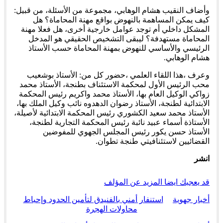
وأضاف النقيب هشام الوهابي، مجموعة من الأسئلة، من قبيل:
كيف يمكن المساهمة بالنهوض بواقع مهنة المحاماة؟ هل
المشكل داخلي أم توجد عوامل خارجية أخرى، هل فعلا مهنة
المحاماة مستهدفة؟ ليبقى التشخيص الحقيقي هو المدخل
الرئيسي والأساسي للنهوض بمهنة المحاماة حسب الأستاذ
هشام الوهابي.
وعرف ،هذا اللقاء العلمي ،حضور كل من: الأستاذ بوشعيب
محب الرئيس الأول لمحكمة الاستئناف بطنجة، الأستاذ محمد
زواكي الوكيل العام بها، الأستاذ محمد واكريم رئيس المحكمة
الابتدائية لطنجة، الأستاذ رضوان الدهدوه نائب وكيل الملك بها،
الأستاذ محمد سعيد الكشوري رئيس المحكمة الابتدائية لأصيلة،
الأستاذة أسماء عبيد نائبة رئيس المحكمة التجارية لطنجة،
الأستاذ حسن يكور رئيس المجلس الجهوي للمفوضين
القضائيين لاستئنافيتي طنجة تطوان.
انشر
قد يعجبك ايضا
المزيد عن المؤلف
أخبار جهوية
استنفار أمني بالفنيدق لتأمين الحدود وإحباط
محاولات الهجرة