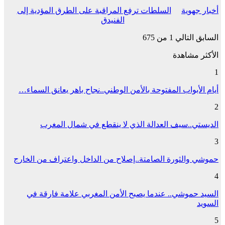
أخبار جهوية
السلطات ترفع المراقبة على الطرق المؤدية إلى
الفنيدق
السابق
التالي
1 من 675
الأكثر مشاهدة
1
أيام الأبواب المفتوحة بالأمن الوطني..نجاح باهر يعانق السماء…
2
الديستي..سيف العدالة الذي لا ينقطع في شمال المغرب
3
حموشي والثورة الصامتة..إصلاح من الداخل واعتراف من الخارج
4
السيد حموشي.. عندما يصبح الأمن المغربي علامة فارقة في
السويد
5