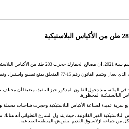
5 طنا في عام 2020.
أشار المصدر نفسه إلى أن المحجوزات الجمركية ارتفعت بنسبة 405+ في المائة، منذ دخول القانون المذك
اس البالستيكية المحظورة.
 سرية عديدة لصناعة الأكياس البلاستيكية وحجزت شاحنات محملة بها 
البلاستيكية الغير القانونية ،حيث يتداول الشارع التطواني أنه هنالك 
 بكل من جماعة ازلا،سوق القديم ،بنقريش،المنطقة الصناعية.