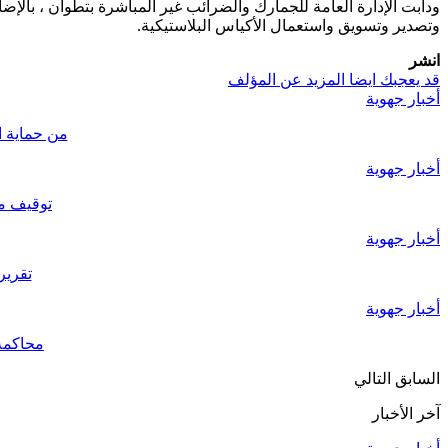
ودأبت الإدارة العامة للجمارك والضرائب غير المباشرة بتطوان ، بالإض
وتصدير وتسويق واستعمال الأكياس البلاستيكية.
انشر
قد يعجبك ايضا
المزيد عن المؤلف
أخبار جهوية
من حماية ا
أخبار جهوية
توقيف مس
أخبار جهوية
تقرير
أخبار جهوية
محاكمة 25 شخصاً بتطوان للاشتباه في تنظيم وتسهيل الهجرة غير الن
السابق
التالي
آخر الأخبار