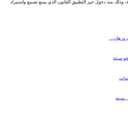
، وذلك منذ دخول حيز التطيبق القانون الذي يمنع تصنيع واستيراد
رب ورهان…
حو سبتة
حداث