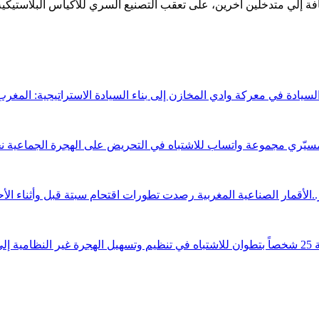
افة إلي متدخلين آخرين، على تعقب التصنيع السري للأكياس البلاستيكية
لسيادة في معركة وادي المخازن إلى بناء السيادة الاستراتيجية: المغ
يّري مجموعة واتساب للاشتباه في التحريض على الهجرة الجماعية ن
..الأقمار الصناعية المغربية رصدت تطورات اقتحام سبتة قبل وأثناء الأ
ظامية إلى سبتة