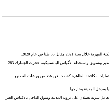
وأوضحت الإدارة، في هذا التقرير أنه “التزاما بتنفيذ القانون رقم 18-57، الذي يعدل ويتمم القانون رقم 15-77 المتعلق بمنع تصنيع واستيراد وتصدير وتسويق واستخدام الأكياس البالستيكية، حجزت الجمارك 283
ور حيز التنفيذ، مضيفا أن مختلف عمليات مكافحة الظاهرة كشفت عن عدد من ورشات التصنيع
بمدخل المدينة وخارجها .
معامل سرية يعملان على تزويد المدينة وسوق الداخل بالاكياس الغير