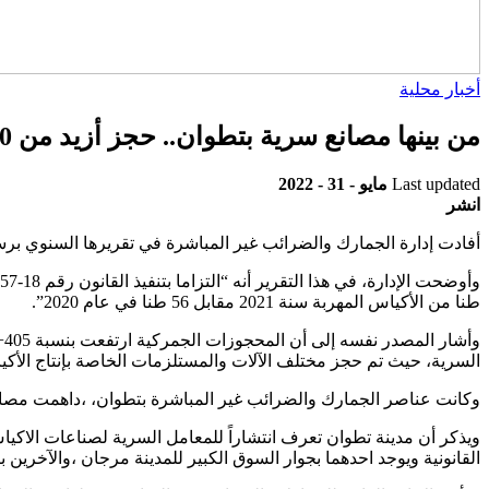
أخبار محلية
من بينها مصانع سرية بتطوان.. حجز أزيد من 280 طن من الأكياس البلاستيكية
Last updated
مايو - 31 - 2022
انشر
أفادت إدارة الجمارك والضرائب غير المباشرة في تقريرها السنوي برسم سنة 2021، أن مصالح الجمارك حجزت 283 طنا من الأكياس البلاستيكية المهربة خلال سنة 2021 مقابل 6
طنا من الأكياس المهربة سنة 2021 مقابل 56 طنا في عام 2020”.
و
السرية، حيث تم حجز مختلف الآلات والمستلزمات الخاصة بإنتاج الأكي
وكانت عناصر الجمارك والضرائب غير المباشرة بتطوان، ،داهمت مصانع
ويذكر أن مدينة تطوان تعرف انتشاراً للمعامل السرية لصناعات الاكياس 
القانونية ويوجد احدهما بجوار السوق الكبير للمدينة مرجان ،والآخرين