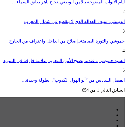
أيام الأبواب المفتوحة بالأمن الوطني..نجاح باهر يعانق السماء…
2
الديستي..سيف العدالة الذي لا ينقطع في شمال المغرب
3
حموشي والثورة الصامتة..إصلاح من الداخل واعتراف من الخارج
4
السيد حموشي.. عندما يصبح الأمن المغربي علامة فارقة في السويد
5
الفصل السادس من “أبو الهول الكذوب”.. بطولة وحيدة…
السابق
التالي
1 من 654