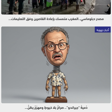
مصدر دبلوماسي..المغرب متمسك بإعادة القاصرين وفق التعليمات…
أخبار جهوية
دُميةُ “جيراندو”.. صراخٌ بلا خيوطٍ ومهرّجٌ يظنُّ…