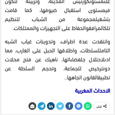
على
مستوى
كورنيش
المدينة،
وتزيينه
لتكون
في
مستوى
استقبال
ضيوفها،
كما
قامت
بتشغيل
مجموعة
من
الشباب
لتنظيم
تلك
المرافق
والحفاظ
على
التجهيزات
والممتلكات
.
وانتقدت
عدة
اطراف،
وتدوينات
غياب
الشبه
التام
للسلطات،
واطلاقها
الحبل
على
الغارب،
مما
ادى
لاحتلال
جل
فضاءاتها،
ناهيك
عن
فتح
محلات
دون
ترخيص
للجماعة،
وتحجم
السلطة
عن
تطبيق
القانون
اتجاهها
..
الاحداث المغربية
انشر