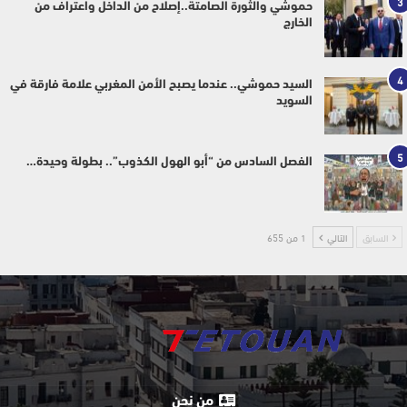
3
حموشي والثورة الصامتة..إصلاح من الداخل واعتراف من
الخارج
4
السيد حموشي.. عندما يصبح الأمن المغربي علامة فارقة في
السويد
5
الفصل السادس من “أبو الهول الكذوب”.. بطولة وحيدة…
السابق
التالي
1 من 655
من نحن