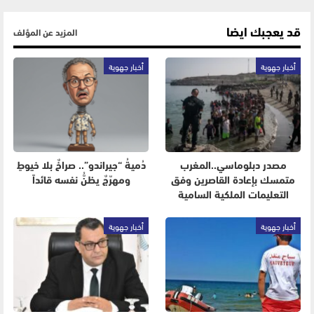
قد يعجبك ايضا
المزيد عن المؤلف
أخبار جهوية
أخبار جهوية
مصدر دبلوماسي..المغرب
دُميةُ “جيراندو”.. صراخٌ بلا خيوطٍ
متمسك بإعادة القاصرين وفق
ومهرّجٌ يظنُّ نفسه قائداً
التعليمات الملكية السامية
أخبار جهوية
أخبار جهوية