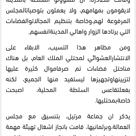
لا
يقومون
بمهامهم،
ولا
يعملون
بتوصيات
المجلس
المرفوعة
لهم،
وخاصة
بتنظيم
المجالات
والفضاءات
التي
يرتادها
الزوار
واهالي
المدينة
انفسهم
.
ومن
مظاهر
هذا
التسيب،
الابقاء
على
الانتشار
العشوائي
لمحتلي
الملك
العام،
بل
هناك
من
احتل
فضاءات
تم
صرف
اموال
كثيرة
عليها
لتزيينها
وتجهيزها
ليستفيد
منها
الجميع،
لكنه
بفعل
تقاعس
السلطة
المحلية،
اصبحت
خاصة
بمحتليها
.
يذكر
ان
جماعة
مرتيل،
بتنسيق
مع
مجلس
العمالة،
وبرلمانيها،
قامت
بانجاز
اشغال
تهيئة
مهمة