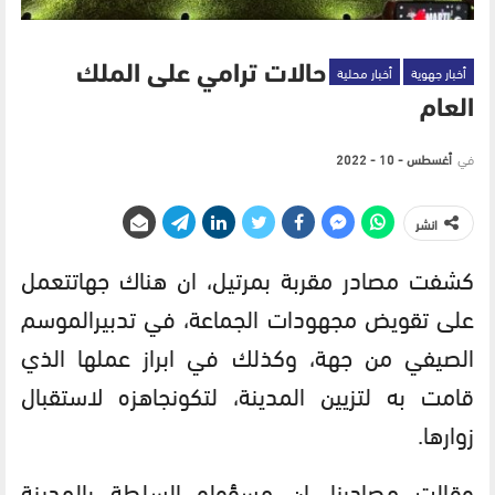
أخبار جهوية
أخبار محلية
حالات ترامي على الملك
العام
في
أغسطس - 10 - 2022
انشر
كشفت
مصادر
مقربة
بمرتيل،
ان
هناك
جهات
تعمل
على
تقويض
مجهودات
الجماعة،
في
تدبير
الموسم
الصيفي
من
جهة،
وكذلك
في
ابراز
عملها
الذي
قامت
به
لتزيين
المدينة،
لتكون
جاهزه
لاستقبال
زوارها
.
وقالت
مصادرنا،
ان
مسؤولو
السلطة
بالمدينة