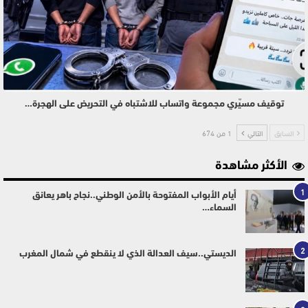
توقيف مسيّري مجموعة واتساب للاشتباه في التحريض على الهجرة…
السابق
التالي
1 من 674
الأكثر مشاهدة
1
أيام الأبواب المفتوحة بالأمن الوطني..نجاح باهر يعانق
السماء…
2
الديستي..سيف العدالة الذي لا ينقطع في شمال المغرب