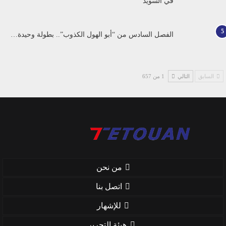
في السويد
5
الفصل السادس من “أبو الهول الكذوب”.. بطولة وحيدة…
السابق
التالي
1 من 657
من نحن
اتصل بنا
للإشهار
هيئة التحرير