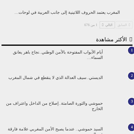
المغرب يعتمد الحروف اللاتينية إلى جانب العربية في لوحات…
السابق
التالي
1 من 676
الأكثر مشاهدة
1
أيام الأبواب المفتوحة بالأمن الوطني..نجاح باهر يعانق
السماء…
2
الديستي..سيف العدالة الذي لا ينقطع في شمال المغرب
3
حموشي والثورة الصامتة..إصلاح من الداخل واعتراف من
الخارج
4
السيد حموشي.. عندما يصبح الأمن المغربي علامة فارقة