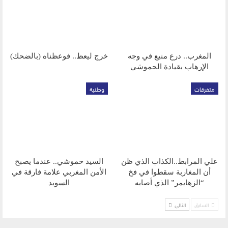
المغرب.. درع منيع في وجه
خرج ليعظ.. فوعظناه (بالضحك)
الإرهاب بقيادة الحموشي
متفرقات
وطنية
علي المرابط..الكذاب الذي ظن
السيد حموشي.. عندما يصبح
أن المغاربة سقطوا في فخ
الأمن المغربي علامة فارقة في
“الزهايمر” الذي أصابه
السويد
السابق
التالي