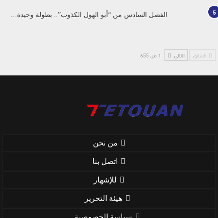
5
الفصل السادس من “أبو الهول الكذوب”.. بطولة وحيدة…
السابق
التالي
1 من 655
من نحن
اتصل بنا
للإشهار
هيئة التحرير
سياسة الخصوصية