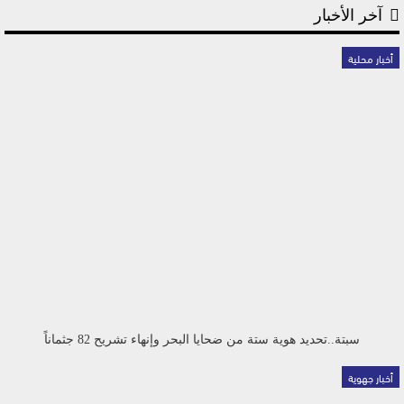
آخر الأخبار
أخبار محلية
سبتة..تحديد هوية ستة من ضحايا البحر وإنهاء تشريح 82 جثماناً
أخبار جهوية