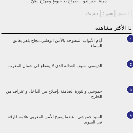
دُميةُ “جيراندو”.. صراخٌ بلا خيوطٍ ومهرّجٌ يظنُّ…
السابق
التالي
1 من 674
الأكثر مشاهدة
1
أيام الأبواب المفتوحة بالأمن الوطني..نجاح باهر يعانق
السماء…
2
الديستي..سيف العدالة الذي لا ينقطع في شمال المغرب
3
حموشي والثورة الصامتة..إصلاح من الداخل واعتراف من
الخارج
4
السيد حموشي.. عندما يصبح الأمن المغربي علامة فارقة
في السويد