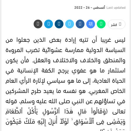
Last updated
أغسطس - 26 - 2022
انشر
ليس غريبا أن تتيه إرادة بعض الذين جعلوا من
السياسة الدولية ممارسة عشوائية تضرب المروءة
والمنطق والخلاف والاختلاف والعقل. فأن يكون
استثمار ما هو عفوي يرجح الكفة الإنسانية في
الحياة العادية، إلى ما هو سياسي لإثارة الرأي العام
الخاص المغربي. هو نفسه ما يعيد طرح المشركين
في تساؤلهم عن النبي صلى الله عليه وسلم، قوله
تعالى (وَقَالُواْ مَالِ هَٰذَا ٱلرَّسُولِ يَأْكُلُ ٱلطَّعَامَ
وَيَمْشِى فِى ٱلْأَسْوَاقِ ۙ لَوْلَآ أُنزِلَ إِلَيْهِ مَلَكٌ فَيَكُونَ
مَعَهُۥ نَذِيرًا).