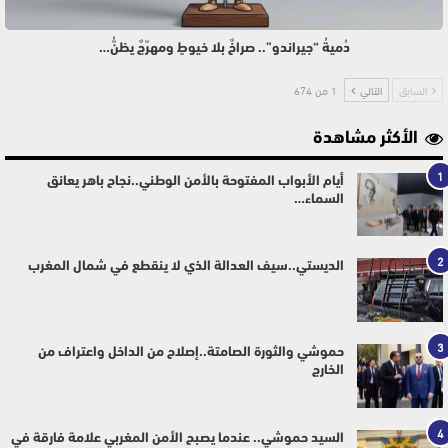
دُميةُ “جيراندو”.. صراخٌ بلا خيوطٍ ومهرّجٌ يظنُّ…
السابق
التالي
1 من 674
الأكثر مشاهدة
1
أيام الأبواب المفتوحة بالأمن الوطني..نجاح باهر يعانق
السماء…
2
الديستي..سيف العدالة الذي لا ينقطع في شمال المغرب
3
حموشي والثورة الصامتة..إصلاح من الداخل واعتراف من
الخارج
4
السيد حموشي.. عندما يصبح الأمن المغربي علامة فارقة في