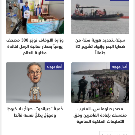
سبتة..تحديد هوية ستة من
وزارة الأوقاف توزع 300 مصحف
ضحايا البحر وإنهاء تشريح 82
يومياً بمطار سانية الرمل لفائدة
جثماناً
مغاربة العالم
أخبار جهوية
أخبار جهوية
مصدر دبلوماسي..المغرب
دُميةُ “جيراندو”.. صراخٌ بلا خيوطٍ
متمسك بإعادة القاصرين وفق
ومهرّجٌ يظنُّ نفسه قائداً
التعليمات الملكية السامية
السابق
التالي