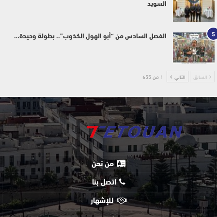
السويد
5
الفصل السادس من “أبو الهول الكذوب”.. بطولة وحيدة…
السابق
التالي
1 من 655
من نحن
اتصل بنا
للإشهار