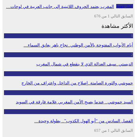
أخبار جهوية
المغرب يعتمد الحروف اللاتينية إلى جانب العربية في لوحات…
السابق
التالي
1 من 676
الأكثر مشاهدة
1
أيام الأبواب المفتوحة بالأمن الوطني..نجاح باهر يعانق السماء…
2
الديستي..سيف العدالة الذي لا ينقطع في شمال المغرب
3
حموشي والثورة الصامتة..إصلاح من الداخل واعتراف من الخارج
4
السيد حموشي.. عندما يصبح الأمن المغربي علامة فارقة في السويد
5
الفصل السادس من “أبو الهول الكذوب”.. بطولة وحيدة…
السابق
التالي
1 من 657