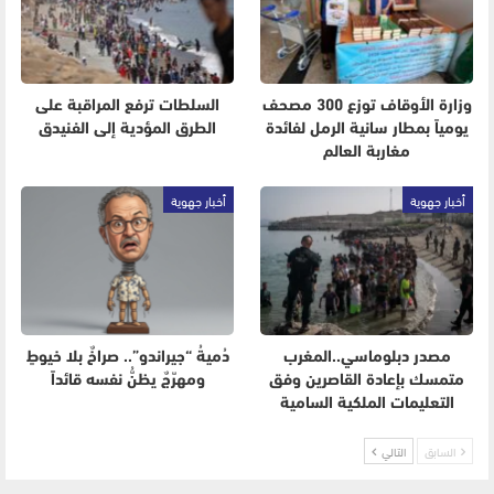
وزارة الأوقاف توزع 300 مصحف
السلطات ترفع المراقبة على
يومياً بمطار سانية الرمل لفائدة
الطرق المؤدية إلى الفنيدق
مغاربة العالم
أخبار جهوية
أخبار جهوية
مصدر دبلوماسي..المغرب
دُميةُ “جيراندو”.. صراخٌ بلا خيوطٍ
متمسك بإعادة القاصرين وفق
ومهرّجٌ يظنُّ نفسه قائداً
التعليمات الملكية السامية
السابق
التالي