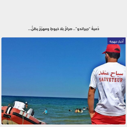
دُميةُ “جيراندو”.. صراخٌ بلا خيوطٍ ومهرّجٌ يظنُّ…
أخبار جهوية