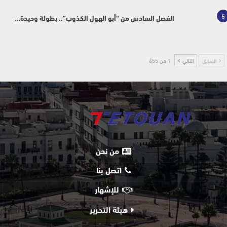
5
الفصل السادس من “أبو الهول الكذوب”.. بطولة وحيدة…
السابق
التالي
1 من 655
من نحن
اتصل بنا
للإشهار
هيئة التحرير