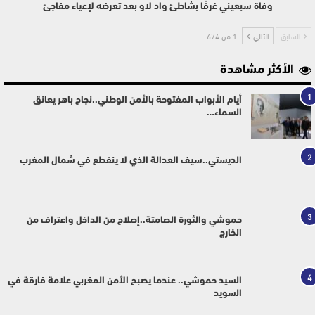
وفاة سبعيني غرقًا بشاطئ واد لاو بعد تعرضه لإعياء مفاجئ
السابق
التالي
1 من 674
الأكثر مشاهدة
1
أيام الأبواب المفتوحة بالأمن الوطني..نجاح باهر يعانق
السماء…
2
الديستي..سيف العدالة الذي لا ينقطع في شمال المغرب
3
حموشي والثورة الصامتة..إصلاح من الداخل واعتراف من
الخارج
4
السيد حموشي.. عندما يصبح الأمن المغربي علامة فارقة في
السويد