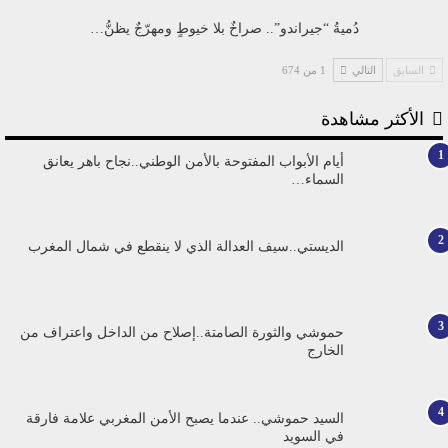
دُميةُ “جيراندو”.. صراخٌ بلا خيوطٍ ومهرّجٌ يظنُّ…
السابق
التالي
1 من 674
الأكثر مشاهدة
1
أيام الأبواب المفتوحة بالأمن الوطني..نجاح باهر يعانق
السماء…
2
الديستي..سيف العدالة الذي لا ينقطع في شمال المغرب
3
حموشي والثورة الصامتة..إصلاح من الداخل واعتراف من
الخارج
4
السيد حموشي.. عندما يصبح الأمن المغربي علامة فارقة
في السويد