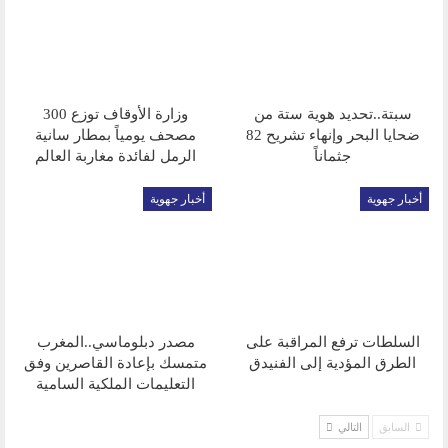
سبتة..تحديد هوية ستة من
وزارة الأوقاف توزع 300
ضحايا البحر وإنهاء تشريح 82
مصحف يومياً بمطار سانية
جثماناً
الرمل لفائدة مغاربة العالم
أخبار جهوية
أخبار جهوية
السلطات ترفع المراقبة على
مصدر دبلوماسي..المغرب
الطرق المؤدية إلى الفنيدق
متمسك بإعادة القاصرين وفق
التعليمات الملكية السامية
السابق
التالي