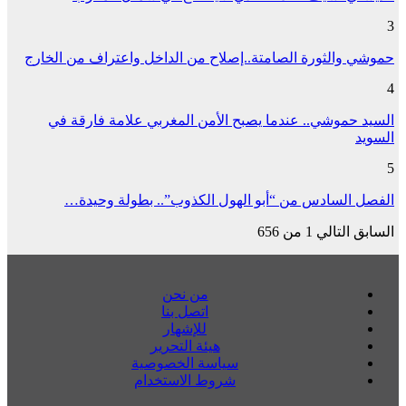
3
حموشي والثورة الصامتة..إصلاح من الداخل واعتراف من الخارج
4
السيد حموشي.. عندما يصبح الأمن المغربي علامة فارقة في
السويد
5
الفصل السادس من “أبو الهول الكذوب”.. بطولة وحيدة…
السابق
التالي
1 من 656
من نحن
اتصل بنا
للإشهار
هيئة التحرير
سياسة الخصوصية
شروط الاستخدام