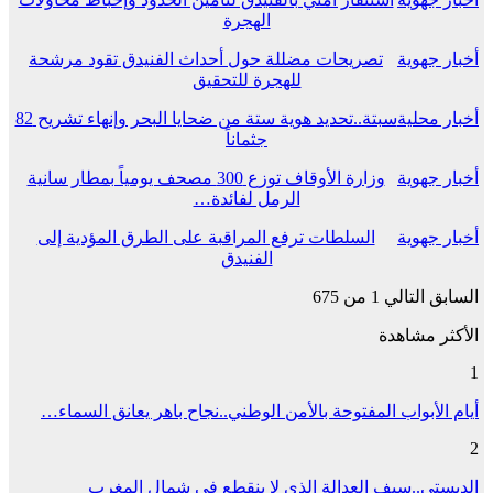
الهجرة
أخبار جهوية
تصريحات مضللة حول أحداث الفنيدق تقود مرشحة
للهجرة للتحقيق
أخبار محلية
سبتة..تحديد هوية ستة من ضحايا البحر وإنهاء تشريح 82
جثماناً
أخبار جهوية
وزارة الأوقاف توزع 300 مصحف يومياً بمطار سانية
الرمل لفائدة…
أخبار جهوية
السلطات ترفع المراقبة على الطرق المؤدية إلى
الفنيدق
السابق
التالي
1 من 675
الأكثر مشاهدة
1
أيام الأبواب المفتوحة بالأمن الوطني..نجاح باهر يعانق السماء…
2
الديستي..سيف العدالة الذي لا ينقطع في شمال المغرب