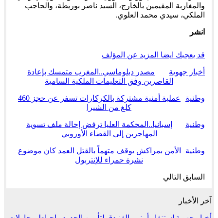
والمغاربة المقيمين بالخارج، السيد ناصر بوريطة، والحاجب
الملكي، سيدي محمد العلوي.
انشر
قد يعجبك ايضا
المزيد عن المؤلف
أخبار جهوية
مصدر دبلوماسي..المغرب متمسك بإعادة
القاصرين وفق التعليمات الملكية السامية
وطنية
عملية أمنية مشتركة بالكركارات تسفر عن حجز 460
كلغ من الشيرا
وطنية
إسبانيا..المحكمة العليا ترفض إحالة ملف تسوية
المهاجرين إلى القضاء الأوروبي
وطنية
الأمن بمراكش يوقف متهماً بالقتل العمد كان موضوع
نشرة حمراء للإنتربول
السابق
التالي
آخر الأخبار
أخبار جهوية
استنفار أمني بالفنيدق لتأمين الحدود وإحباط محاولات