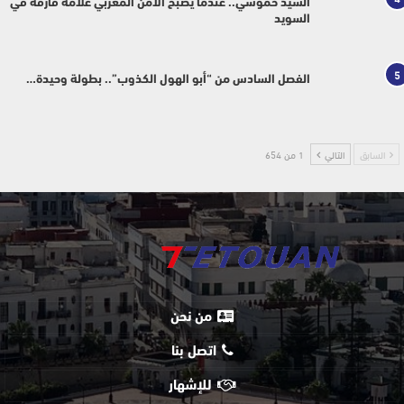
السيد حموشي.. عندما يصبح الأمن المغربي علامة فارقة في
السويد
5
الفصل السادس من “أبو الهول الكذوب”.. بطولة وحيدة…
السابق
التالي
1 من 654
من نحن
اتصل بنا
للإشهار