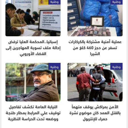
وطنية
وطنية
عملية أمنية مشتركة بالكركارات
إسبانيا..المحكمة العليا ترفض
تسفر عن حجز 460 كلغ من
إحالة ملف تسوية المهاجرين إلى
الشيرا
القضاء الأوروبي
وطنية
وطنية
الأمن بمراكش يوقف متهماً
النيابة العامة تكشف تفاصيل
بالقتل العمد كان موضوع نشرة
توقيف علي المرابط بمطار طنجة
حمراء للإنتربول
ووضعه تحت الحراسة النظرية