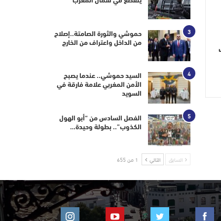
ينقطع في شمال المغرب
3
حموشي والثورة الصامتة..إصلاح
من الداخل واعتراف من الخارج
4
السيد حموشي.. عندما يصبح
الأمن المغربي علامة فارقة في
السويد
5
الفصل السادس من “أبو الهول
الكذوب”.. بطولة وحيدة…
السابق
التالي
1 من 655