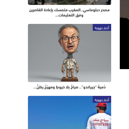
مصدر دبلوماسي..المغرب متمسك بإعادة القاصرين
وفق التعليمات…
أخبار جهوية
دُميةُ “جيراندو”.. صراخٌ بلا خيوطٍ ومهرّجٌ يظنُّ…
أخبار جهوية