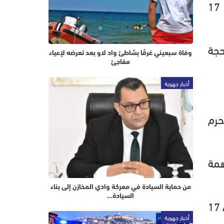
أعلنت وزارة الأوقاف والشؤون الإسلامية أن فاتح شهر محرم لعام 1448 هجرية هو يوم الأربعاء 17
14 هـ، مساء يوم الاثنين 29 ذي الحجة
وفاة سبعيني غرقًا بشاطئ واد لاو بعد تعرضه لإعياء
مفاجئ
أخبار جهوية
حرم
همة
من حماية السيادة في معركة وادي المخازن إلى بناء
السيادة…
وعليه، فإن شهر ذي الحجة يكون قد استكمل الثلاثين يوما، ويكون فاتح شهر محرم هو يوم الأربعاء 17
أخبار جهوية