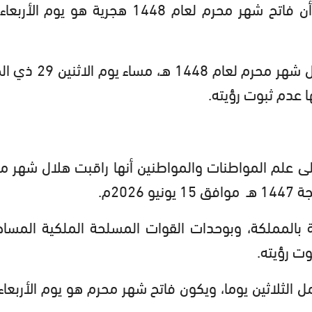
وذكرت الوزارة، في بلاغ لها، أنها راقبت هلال شهر محرم لعام 48
لى علم المواطنات والمواطنين أنها راقبت هلال شهر م
بالمملكة، وبوحدات القوات المسلحة الملكية المسا
وت رؤيته.