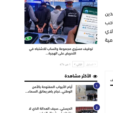
دين
احب
لاي
مية
توقيف مسيّري مجموعة واتساب للاشتباه في
التحريض على الهجرة…
السابق
التالي
1 من 674
الأكثر مشاهدة
لف
1
أيام الأبواب المفتوحة بالأمن
الوطني..نجاح باهر يعانق السماء…
2
الديستي..سيف العدالة الذي لا