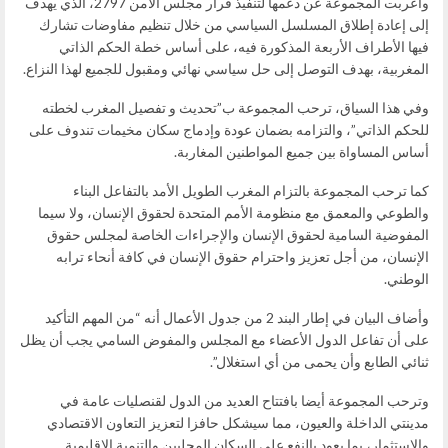
وأعربت المجموعة عن دعمها لتنفيذ قرار مجلس الأمن 2797، الذي يهدف
إلى إعادة إطلاق المسلسل السياسي من خلال تنظيم مفاوضات تشارك
فيها الأطراف الأربعة المذكورة فيه، على أساس خطة الحكم الذاتي
المغربية، بهدف التوصل إلى حل سياسي نهائي ومقبول للجميع لهذا النزاع.
وفي هذا السياق، ترحب المجموعة ب”تحديث و تفصيل المغرب لخطته
للحكم الذاتي”، والتزامه بضمان عودة وإدماج سكان مخيمات تندوف على
أساس المساواة بين جميع المواطنين المغاربة.
كما ترحب المجموعة بالتزام المغرب الطويل الأمد بالتفاعل البناء
والطوعي والمعمق مع منظومة الأمم المتحدة لحقوق الإنسان، ولا سيما
المفوضية السامية لحقوق الإنسان والإجراءات الخاصة لمجلس حقوق
الإنسان، من أجل تعزيز واحترام حقوق الإنسان في كافة أنحاء ترابه
الوطني.
وأضاف البيان في إطار البند 2 من جدول الأعمال أنه “من المهم التأكيد
على أن تفاعل الدول الأعضاء مع المجلس والمفوض السامي يجب أن يظل
ثنائي الطابع وأن يحمى من أي استغلال”.
وترحب المجموعة أيضا بافتتاح العديد من الدول لقنصليات عامة في
مدينتي الداخلة والعيون، مما سيشكل حافزا لتعزيز التعاون الاقتصادي
والاستثمار، بما يعود بالنفع على السكان المحليين والتنمية الإقليمية