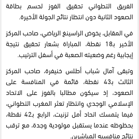
الفريق التطواني تحقيق الفوز لحسم بطاقة
الصعود الثانية دون انتظار نتائج الجولة الأخيرة.
في المقابل، يخوض الراسينغ الرياضي، صاحب المركز
الأخير بـ18 نقطة، المباراة بشعار تحقيق نتيجة
إيجابية رغم وضعيته الصعبة في أسفل الترتيب.
وتبقى آمال شباب أطلس خنيفرة، صاحب المركز
الثالث بـ43 نقطة، قائمة في المنافسة على
الصعود، إذ سيكون مطالبا بالفوز على الاتحاد
الإسلامي الوجدي وانتظار تعثر المغرب التطواني،
فيما يتمسك اتحاد أمل تزنيت، الرابع بـ42 نقطة،
بحظوظه عندما يستقبل مولودية وجدة، مع ترقب
نتائج منافسيه المباشرين.