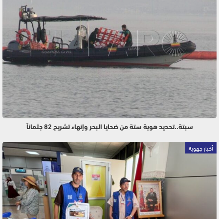
سبتة..تحديد هوية ستة من ضحايا البحر وإنهاء تشريح 82 جثماناً
أخبار جهوية