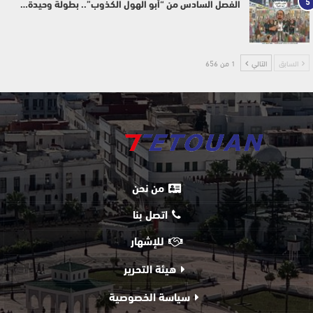
5
الفصل السادس من “أبو الهول الكذوب”.. بطولة وحيدة…
السابق
التالي
1 من 656
من نحن
اتصل بنا
للإشهار
هيئة التحرير
سياسة الخصوصية