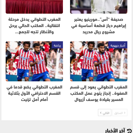
صحيفة “آس”..مورينيو يعتبر
المغرب التطواني يدخل مرحلة
إبراهيم دياز قطعة أساسية في
انتقالية.. المكتب الحالي يرحل
مشروع ريال مدريد
والأنظار تتجه للجمع…
أخبار جهوية
رياضة
المغرب التطواني يعود إلى قسم
المغرب التطواني يضع قدما في
الصفوة.. إنجاز يتوج عمل المكتب
القسم الاحترافي الأول بثلاثية
المسير بقيادة يوسف أزروال
أمام أمل تزنيت
السابق
التالي
آخر الأخبار