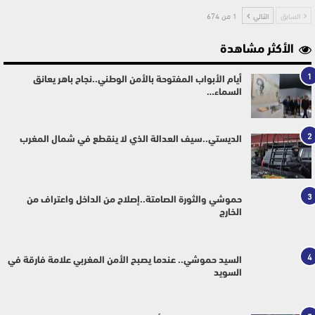
السابق
التالي
1 من 674
الأكثر مشاهدة
1
أيام الأبواب المفتوحة بالأمن الوطني..نجاح باهر يعانق
السماء…
2
الديستي..سيف العدالة الذي لا ينقطع في شمال المغرب
3
حموشي والثورة الصامتة..إصلاح من الداخل واعتراف من
الخارج
4
السيد حموشي.. عندما يصبح الأمن المغربي علامة فارقة في
السويد