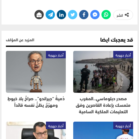
انشر
قد يعجبك ايضا
المزيد عن المؤلف
أخبار جهوية
أخبار جهوية
مصدر دبلوماسي..المغرب
دُميةُ “جيراندو”.. صراخٌ بلا خيوطٍ
متمسك بإعادة القاصرين وفق
ومهرّجٌ يظنُّ نفسه قائداً
التعليمات الملكية السامية
أخبار جهوية
أخبار جهوية