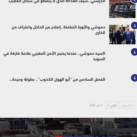
الديستي..سيف العدالة الذي لا ينقطع في شمال المغرب
3
حموشي والثورة الصامتة..إصلاح من الداخل واعتراف من
الخارج
4
السيد حموشي.. عندما يصبح الأمن المغربي علامة فارقة في
السويد
5
الفصل السادس من “أبو الهول الكذوب”.. بطولة وحيدة…
السابق
التالي
1 من 655