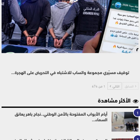
توقيف مسيّري مجموعة واتساب للاشتباه في التحريض على الهجرة…
السابق
التالي
1 من 674
الأكثر مشاهدة
1
أيام الأبواب المفتوحة بالأمن الوطني..نجاح باهر يعانق
السماء…
2