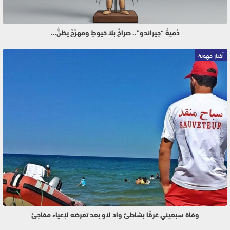
دُميةُ “جيراندو”.. صراخٌ بلا خيوطٍ ومهرّجٌ يظنُّ…
أخبار جهوية
وفاة سبعيني غرقًا بشاطئ واد لاو بعد تعرضه لإعياء مفاجئ