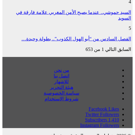
4
السيد حموشي.. عندما يصبح الأمن المغربي علامة فارقة في
السويد
5
الفصل السادس من “أبو الهول الكذوب”.. بطولة وحيدة…
السابق
التالي
1 من 653
من نحن
اتصل بنا
للإشهار
هيئة التحرير
سياسة الخصوصية
شروط الاستخدام
Facebook
Likes
Twitter
Followers
Subscribers
1,410
Instagram
Followers