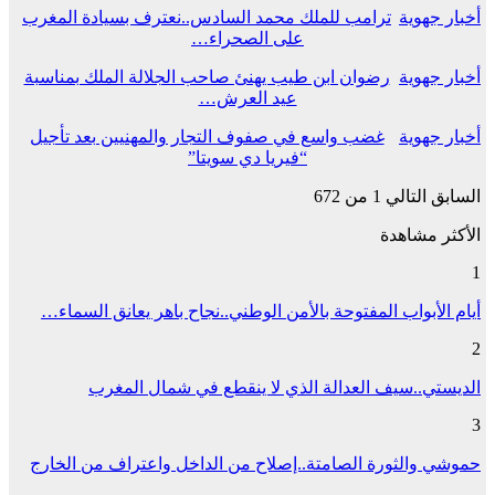
أخبار جهوية
ترامب للملك محمد السادس..نعترف بسيادة المغرب
على الصحراء…
أخبار جهوية
رضوان ابن طيب يهنئ صاحب الجلالة الملك بمناسبة
عيد العرش…
أخبار جهوية
غضب واسع في صفوف التجار والمهنيين بعد تأجيل
“فيريا دي سويتا”
السابق
التالي
1 من 672
الأكثر مشاهدة
1
أيام الأبواب المفتوحة بالأمن الوطني..نجاح باهر يعانق السماء…
2
الديستي..سيف العدالة الذي لا ينقطع في شمال المغرب
3
حموشي والثورة الصامتة..إصلاح من الداخل واعتراف من الخارج