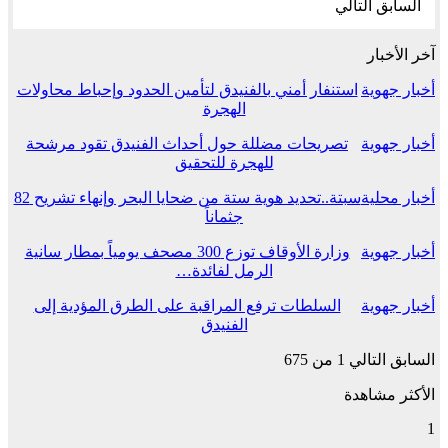
السابق
التالي
آخر الأخبار
أخبار جهوية
استنفار أمني بالفنيدق لتأمين الحدود وإحباط محاولات
الهجرة
أخبار جهوية
تصريحات مضللة حول أحداث الفنيدق تقود مرشحة
للهجرة للتحقيق
أخبار محلية
سبتة..تحديد هوية ستة من ضحايا البحر وإنهاء تشريح 82
جثماناً
أخبار جهوية
وزارة الأوقاف توزع 300 مصحف يومياً بمطار سانية
الرمل لفائدة…
أخبار جهوية
السلطات ترفع المراقبة على الطرق المؤدية إلى
الفنيدق
السابق
التالي
1 من 675
الأكثر مشاهدة
1