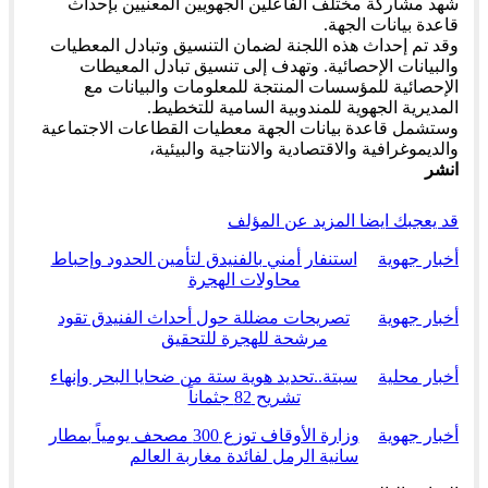
شهد مشاركة مختلف الفاعلين الجهويين المعنيين بإحداث
قاعدة بيانات الجهة.
وقد تم إحداث هذه اللجنة لضمان التنسيق وتبادل المعطيات
والبيانات الإحصائية. وتهدف إلى تنسيق تبادل المعيطات
الإحصائية للمؤسسات المنتجة للمعلومات والبيانات مع
المديرية الجهوية للمندوبية السامية للتخطيط.
وستشمل قاعدة بيانات الجهة معطيات القطاعات الاجتماعية
والديموغرافية والاقتصادية والانتاجية والبيئية،
انشر
قد يعجبك ايضا
المزيد عن المؤلف
أخبار جهوية
استنفار أمني بالفنيدق لتأمين الحدود وإحباط
محاولات الهجرة
أخبار جهوية
تصريحات مضللة حول أحداث الفنيدق تقود
مرشحة للهجرة للتحقيق
أخبار محلية
سبتة..تحديد هوية ستة من ضحايا البحر وإنهاء
تشريح 82 جثماناً
أخبار جهوية
وزارة الأوقاف توزع 300 مصحف يومياً بمطار
سانية الرمل لفائدة مغاربة العالم