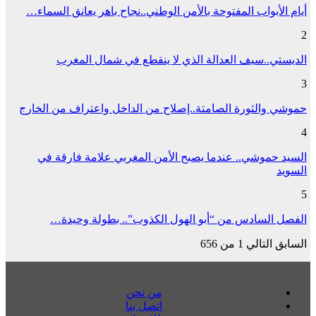
أيام الأبواب المفتوحة بالأمن الوطني..نجاح باهر يعانق السماء…
2
الديستي..سيف العدالة الذي لا ينقطع في شمال المغرب
3
حموشي والثورة الصامتة..إصلاح من الداخل واعتراف من الخارج
4
السيد حموشي.. عندما يصبح الأمن المغربي علامة فارقة في
السويد
5
الفصل السادس من “أبو الهول الكذوب”.. بطولة وحيدة…
السابق
التالي
1 من 656
من نحن
اتصل بنا