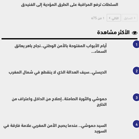
السلطات ترفع المراقبة على الطرق المؤدية إلى الفنيدق
السابق
التالي
1 من 675
الأكثر مشاهدة
1
أيام الأبواب المفتوحة بالأمن الوطني..نجاح باهر يعانق
السماء…
2
الديستي..سيف العدالة الذي لا ينقطع في شمال المغرب
3
حموشي والثورة الصامتة..إصلاح من الداخل واعتراف من
الخارج
4
السيد حموشي.. عندما يصبح الأمن المغربي علامة فارقة في
السويد