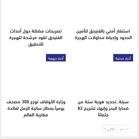
استنفار أمني بالفنيدق لتأمين
تصريحات مضللة حول أحداث
الحدود وإحباط محاولات الهجرة
الفنيدق تقود مرشحة للهجرة
للتحقيق
أخبار محلية
أخبار جهوية
سبتة..تحديد هوية ستة من
وزارة الأوقاف توزع 300 مصحف
ضحايا البحر وإنهاء تشريح 82
يومياً بمطار سانية الرمل لفائدة
جثماناً
مغاربة العالم
السابق
التالي