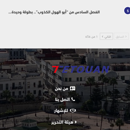
5
الفصل السادس من “أبو الهول الكذوب”.. بطولة وحيدة…
السابق
التالي
1 من 656
من نحن
اتصل بنا
للإشهار
هيئة التحرير