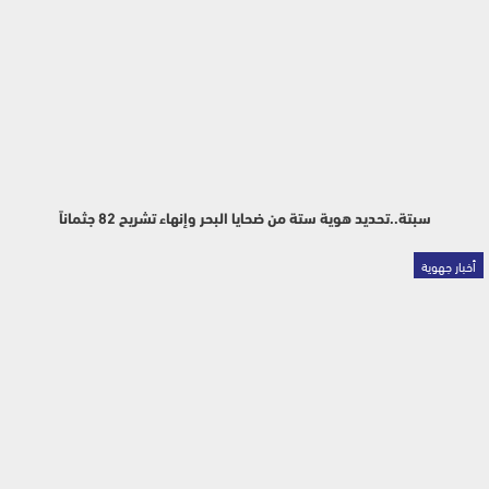
سبتة..تحديد هوية ستة من ضحايا البحر وإنهاء تشريح 82 جثماناً
أخبار جهوية