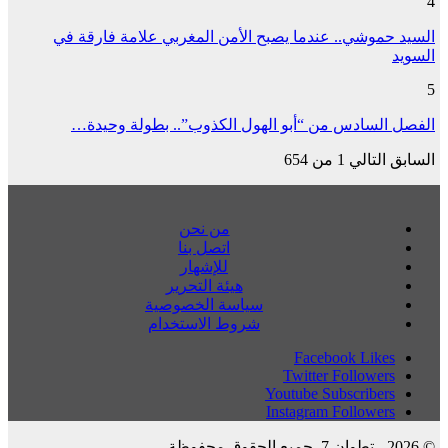
4
السيد حموشي.. عندما يصبح الأمن المغربي علامة فارقة في
السويد
5
الفصل السادس من “أبو الهول الكذوب”.. بطولة وحيدة…
السابق
التالي
1 من 654
من نحن
اتصل بنا
للإشهار
هيئة التحرير
سياسة الخصوصية
شروط الاستخدام
Facebook
Likes
Twitter
Followers
Youtube
Subscribers
Instagram
Followers
© 2026 - تطوان 7. جميع الحقوق محفوظة.