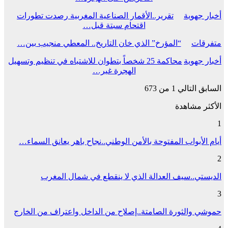
أخبار جهوية
تقرير..الأقمار الصناعية المغربية رصدت تطورات
اقتحام سبتة قبل…
متفرقات
“المؤرخ” الذي خان التاريخ.. المعطي منجيب بين…
أخبار جهوية
محاكمة 25 شخصاً بتطوان للاشتباه في تنظيم وتسهيل
الهجرة غير…
السابق
التالي
1 من 673
الأكثر مشاهدة
1
أيام الأبواب المفتوحة بالأمن الوطني..نجاح باهر يعانق السماء…
2
الديستي..سيف العدالة الذي لا ينقطع في شمال المغرب
3
حموشي والثورة الصامتة..إصلاح من الداخل واعتراف من الخارج