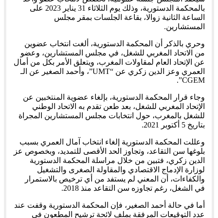
بالمحكمة الدستورية، وذلك يوم الثلاثاء 31 يناير 2023 على
الساعة الثانية زوالا، بقاعة الجلسات بمقر مجلس
المستشارين.
وحري بالذكر أن المحكمة الدستورية، ألغت انتخاب عضوين
من الاتحاد المغربي للشغل، في مجلس المستشارين، وعضو
عن الإتحاد العام لمقاولات المغرب، ويتعلق الأمر بكل من أمال
العمري وعز الدين زكري عن “UMT”، وأحمد الصغير عن الـ
CGEM”.
وجاء قرار المحكمة الدستورية، بإلغاء عضوية المنتخبين عن
الإتحاد المغربي للشغل، بعد طعن تقدم به الاتحاد الوطني
للشغل بالمغرب، حول انتخابات مجلس المستشارين المجراة
بتاريخ 5 أكتوبر 2021.
وعللت المحكمة الدستورية إلغاء انتخاب آمال العمري بسبب
بلوغها سن التقاعد، وتجاوز الحد الأقصى للتمديد، وبخصوص عز
الدين زكري، فتبين من خلال مراسلة المحكمة الدستورية
لوزارة الإدماج الاقتصادي والمقاولة الصغرى والتشغيل
والكفاءات، أن المعني لم يستفد من أي ترخيص بالاستمرار
في الشغل، رغم تجاوزه سن التقاعد منذ 2018.
أما في حالة أحمد الصغير، فإن المحكمة الدستورية وقفت عند
عدد التوقيعات المرفقة بملف لائحة ترشيح المطعون في