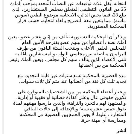
انتخابه، يقل بثلاث توقيعات عن النصاب المحدد بموجب المادة
25 من القانون التنظيمي المتعلق بمجلس المستشارين، الذي
يبلغ 28، فيما يخص الدائرة الانتخابية موضوع الطعن (سوس
ماسة)، مما يتعين معه التصريح بإلغاء انتخابه، حسب قرار
المحكمة الدستورية.
ويذكر أن المحكمة الدستورية تتألف من إثني عشر عضوا، يعين
املك نصف أعضائها من بينهم عضو يقترحه الأمين العام
للمجلس العلمي الأعلى، وينتخب الستة الباقون من طرف
البرلمان مناصفة بين مجلسي النواب والمستشارين بأغلبية
ثلثي الأعضاء الذين يتألف منهم كل مجلس، ويعين الملك رئيس
المحكمة من بين أعضائها.
مدة العضوية بالمحكمة تسع سنوات غير قابلة للتجديد، مع
تجديد ثلث كل فئة من أعضائها عند متم كل ثلاث سنوات.
ويختار أعضاء المحكمة من بين الشخصيات المتوفرة على
تكوين حقوقي عال وعلى كفاءة قضائية أو فقهية أو إدارية،
والمشهود لهم بالتجرد والنزاهة، والذين مارسوا مهنتهم لمدة
تفوق خمس عشرة سنة؛ وبالإضافة إلى حالات التنافي
المتعارف عليها، لا يجوز الجمع بين العضوية في المحكمة
وممارسة أي مهنة حرة.
انشر