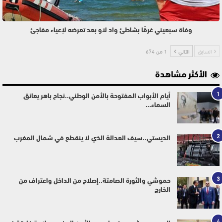
وفاة سبعيني غرقًا بشاطئ واد لاو بعد تعرضه لإعياء مفاجئ
السابق
التالي
1 من 674
الأكثر مشاهدة
1
أيام الأبواب المفتوحة بالأمن الوطني..نجاح باهر يعانق
السماء…
2
الديستي..سيف العدالة الذي لا ينقطع في شمال المغرب
3
حموشي والثورة الصامتة..إصلاح من الداخل واعتراف من
الخارج
4