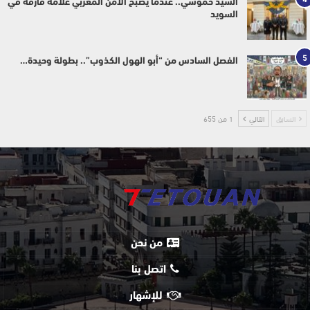
السيد حموشي.. عندما يصبح الأمن المغربي علامة فارقة في
السويد
5
الفصل السادس من “أبو الهول الكذوب”.. بطولة وحيدة…
السابق
التالي
1 من 655
من نحن
اتصل بنا
للإشهار