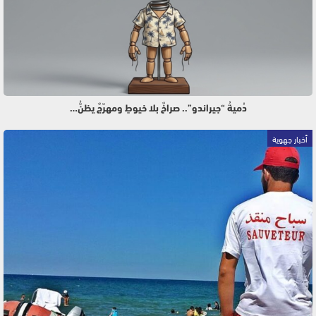
دُميةُ “جيراندو”.. صراخٌ بلا خيوطٍ ومهرّجٌ يظنُّ…
أخبار جهوية