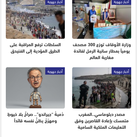
أخبار جهوية
أخبار جهوية
وزارة الأوقاف توزع 300 مصحف
السلطات ترفع المراقبة على
يومياً بمطار سانية الرمل لفائدة
الطرق المؤدية إلى الفنيدق
مغاربة العالم
أخبار جهوية
أخبار جهوية
مصدر دبلوماسي..المغرب
دُميةُ “جيراندو”.. صراخٌ بلا خيوطٍ
متمسك بإعادة القاصرين وفق
ومهرّجٌ يظنُّ نفسه قائداً
التعليمات الملكية السامية