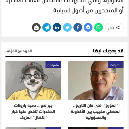
أو المتحدرين من أصول إسبانية.
انشر
قد يعجبك ايضا
المزيد عن المؤلف
متفرقات
متفرقات
“المؤرخ” الذي خان التاريخ..
جيراندو… دمية بارونات
المعطي منجيب بين الأكذوبة
المخدرات تنفض عنها غبار
والمسؤولية
“النضال” المزيف