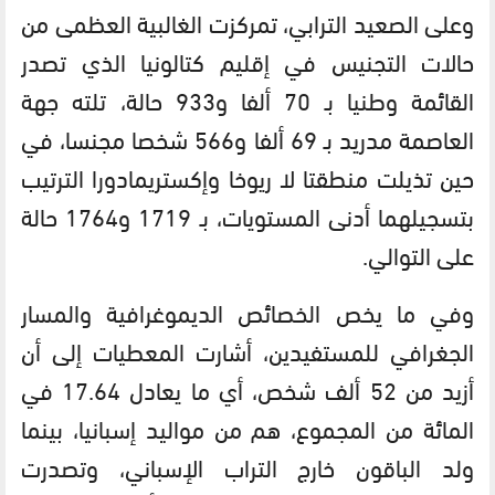
وعلى الصعيد الترابي، تمركزت الغالبية العظمى من
حالات التجنيس في إقليم كتالونيا الذي تصدر
القائمة وطنيا بـ 70 ألفا و933 حالة، تلته جهة
العاصمة مدريد بـ 69 ألفا و566 شخصا مجنسا، في
حين تذيلت منطقتا لا ريوخا وإكستريمادورا الترتيب
بتسجيلهما أدنى المستويات، بـ 1719 و1764 حالة
على التوالي.
وفي ما يخص الخصائص الديموغرافية والمسار
الجغرافي للمستفيدين، أشارت المعطيات إلى أن
أزيد من 52 ألف شخص، أي ما يعادل 17.64 في
المائة من المجموع، هم من مواليد إسبانيا، بينما
ولد الباقون خارج التراب الإسباني، وتصدرت