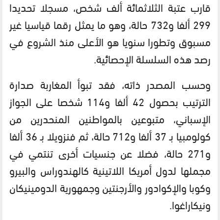
قارب عتبة الثلاثمائة ألف شخص، مسجلا تحديدا
299 ألفا و732 حالة، وهو ما يمثل رقما قياسيا غير
مسبوق وتطورا سنويا هو الأعلى منذ الشروع في
رصد هذه السلسلة الإحصائية.
وحسب المصدر ذاته، فقد تبوأ المغاربة صدارة
الترتيب بحصول 42 ألفا و114 شخصا على الجواز
الإسباني، متبوعين بالمواطنين المنحدرين من
كولومبيا بـ 37 ألفا و712 حالة، ثم فنزويلا بـ 36 ألفا
و271 حالة، فضلا عن جنسيات أخرى تنتمي في
مجملها لدول أمريكا اللاتينية كالهندوراس والبيرو
وكوبا والإكوادور والأرجنتين وجمهورية الدومينيكان
ونيكاراغوا.