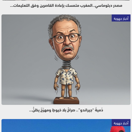
مصدر دبلوماسي..المغرب متمسك بإعادة القاصرين وفق التعليمات…
أخبار جهوية
دُميةُ “جيراندو”.. صراخٌ بلا خيوطٍ ومهرّجٌ يظنُّ…
أخبار جهوية