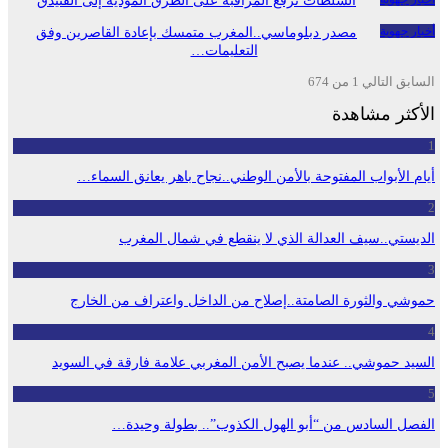
السلطات ترفع المراقبة على الطرق المؤدية إلى الفنيدق
أخبار جهوية
مصدر دبلوماسي..المغرب متمسك بإعادة القاصرين وفق
التعليمات…
السابق
التالي
1 من 674
الأكثر مشاهدة
1
أيام الأبواب المفتوحة بالأمن الوطني..نجاح باهر يعانق السماء…
2
الديستي..سيف العدالة الذي لا ينقطع في شمال المغرب
3
حموشي والثورة الصامتة..إصلاح من الداخل واعتراف من الخارج
4
السيد حموشي.. عندما يصبح الأمن المغربي علامة فارقة في السويد
5
الفصل السادس من “أبو الهول الكذوب”.. بطولة وحيدة…