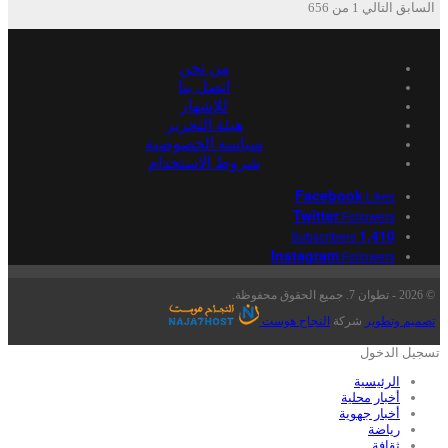
السابق
التالي
1 من 656
من نحن
اتصل بنا
للإشهار
هيئة التحرير
سياسة الخصوصية
شروط الاستخدام
Facebook
Likes
Twitter
Followers
1,410
Subscribers
Instagram
Followers
© 2026 - تطوان 7. جميع الحقوق محفوظة.
تصميم وتطوير
شركة
النجاح هوست
تسجيل الدخول
الرئيسية
أخبار محلية
أخبار جهوية
رياضة
ثقافة