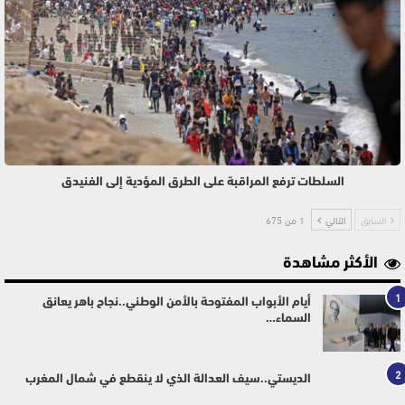
السلطات ترفع المراقبة على الطرق المؤدية إلى الفنيدق
السابق
التالي
1 من 675
الأكثر مشاهدة
1
أيام الأبواب المفتوحة بالأمن الوطني..نجاح باهر يعانق
السماء…
2
الديستي..سيف العدالة الذي لا ينقطع في شمال المغرب