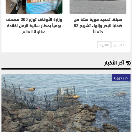
سبتة..تحديد هوية ستة من
وزارة الأوقاف توزع 300 مصحف
ضحايا البحر وإنهاء تشريح 82
يومياً بمطار سانية الرمل لفائدة
جثماناً
مغاربة العالم
السابق
التالي
آخر الأخبار
أخبار جهوية