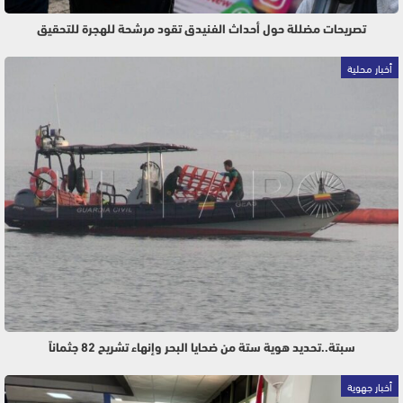
تصريحات مضللة حول أحداث الفنيدق تقود مرشحة للهجرة للتحقيق
أخبار محلية
سبتة..تحديد هوية ستة من ضحايا البحر وإنهاء تشريح 82 جثماناً
أخبار جهوية