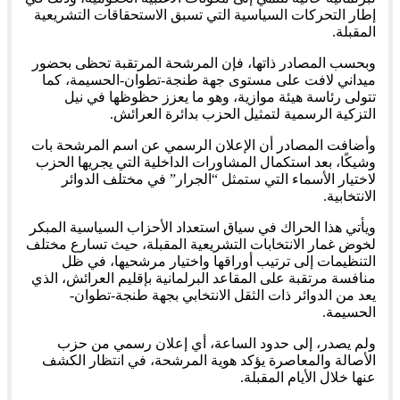
إطار التحركات السياسية التي تسبق الاستحقاقات التشريعية
المقبلة.
وبحسب المصادر ذاتها، فإن المرشحة المرتقبة تحظى بحضور
ميداني لافت على مستوى جهة طنجة-تطوان-الحسيمة، كما
تتولى رئاسة هيئة موازية، وهو ما يعزز حظوظها في نيل
التزكية الرسمية لتمثيل الحزب بدائرة العرائش.
وأضافت المصادر أن الإعلان الرسمي عن اسم المرشحة بات
وشيكًا، بعد استكمال المشاورات الداخلية التي يجريها الحزب
لاختيار الأسماء التي ستمثل “الجرار” في مختلف الدوائر
الانتخابية.
ويأتي هذا الحراك في سياق استعداد الأحزاب السياسية المبكر
لخوض غمار الانتخابات التشريعية المقبلة، حيث تسارع مختلف
التنظيمات إلى ترتيب أوراقها واختيار مرشحيها، في ظل
منافسة مرتقبة على المقاعد البرلمانية بإقليم العرائش، الذي
يعد من الدوائر ذات الثقل الانتخابي بجهة طنجة-تطوان-
الحسيمة.
ولم يصدر، إلى حدود الساعة، أي إعلان رسمي من حزب
الأصالة والمعاصرة يؤكد هوية المرشحة، في انتظار الكشف
عنها خلال الأيام المقبلة.