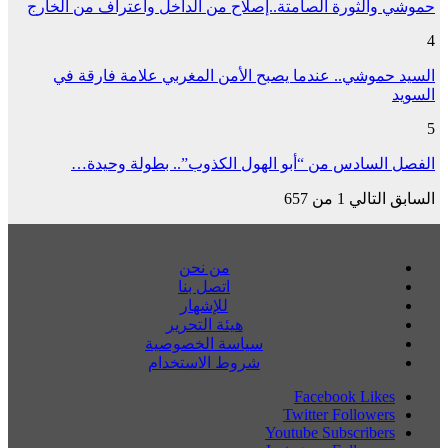
حموشي والثورة الصامتة..إصلاح من الداخل واعتراف من الخارج
4
السيد حموشي.. عندما يصبح الأمن المغربي علامة فارقة في
السويد
5
الفصل السادس من “أبو الهول الكذوب”.. بطولة وحيدة…
السابق
التالي
1 من 657
من نحن
اتصل بنا
للإشهار
هيئة التحرير
سياسة الخصوصية
شروط الاستخدام
Facebook
Likes
Twitter
Followers
Youtube
Subscribers