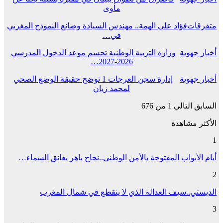
مأوى
متفرقات
فؤاد علي الهمة.. مهندس السيادة وصانع النموذج المغربي
في…
أخبار جهوية
وزارة التربية الوطنية تحسم موعد الدخول المدرسي
2026-2027…
أخبار جهوية
إدارة سجن العرجات 1 توضح حقيقة الوضع الصحي
لمحمد زيان
السابق
التالي
1 من 676
الأكثر مشاهدة
1
أيام الأبواب المفتوحة بالأمن الوطني..نجاح باهر يعانق السماء…
2
الديستي..سيف العدالة الذي لا ينقطع في شمال المغرب
3