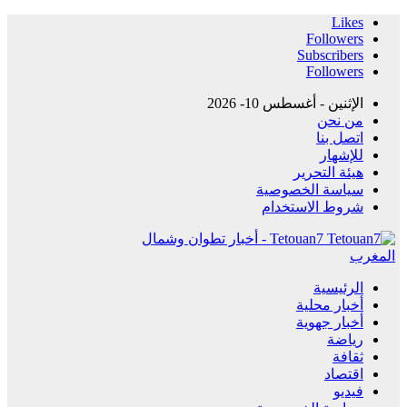
Likes
Followers
Subscribers
Followers
الإثنين - أغسطس 10- 2026
من نحن
اتصل بنا
للإشهار
هيئة التحرير
سياسة الخصوصية
شروط الاستخدام
Tetouan7 - أخبار تطوان وشمال
المغرب
الرئيسية
أخبار محلية
أخبار جهوية
رياضة
ثقافة
اقتصاد
فيديو