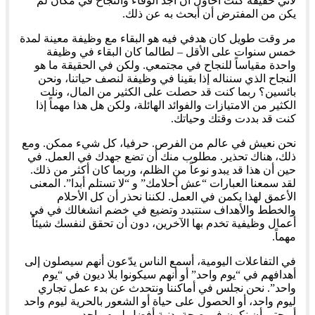
لأني حقيقة كنت أحاول أن أجد الوفاء والنجاح في مكان لم
يكن من المفترض أن أبحث به عن ذلك.
مر وقت طويل كان هدفي فيه هو البقاء مع وظيفة معينة لمدة
خمس سنوات على الأقل – لطالما كان البقاء في وظيفة
واحدة مقياساً للنجاح في مجتمعي. ولكن في الحقيقة ما هو
النجاح الذي سنناله إذا بقينا في وظيفة لنصف حياتنا، ونحن
بائسين؟ ربما كنت قد حصلت على الكثير من المال، ونلت
الكثير من الامتيازات والفوائد الهائلة، ولكن هل هذا مهماً إذا
كنت قد بددت وقتك وحياتك.
نحن نعيش في عالم من الفرص. حرفيا، كل شيء ممكن. ومع
ذلك، هناك تحذير. مطلوب منك أن تضع جهدك في العمل. في
حين أن هذا قد يبدو نوعاً من الظلم، وربما كان أكثر من ذلك.
لقد سمعنا العبارات “عش أحلامك” و “لا تستلم أبدا”. المعنى
الأعمق لهذا يكمن في العمل. لكننا نحذر أن كل الأحلام
والخطط والأهداف ستتبدد وتضيع في خضم انشغالك في في
أعمال وظيفية تخدم بها الآخرين، دون أن تحقق لنفسك شيئاً
مهماً.
في التفاعلات اليومية، أسمع الناس يدّعون أنهم سيصلون إلى
أهدافهم في “يوم واحد” أو أنهم سيكونوا بلا ديون في “يوم
واحد”. نحن نجلس في أماكننا ونتحدث عن بدء عمل تجاري
ليوم واحد، أو الحصول على حياة أو الشعور بالحرية ليوم واحد
أو حتى أن نكون في صحة بدنية أفضل ليوم واحد.