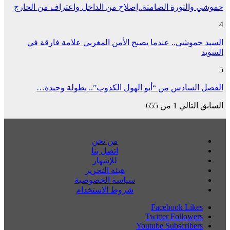
حموشي والثورة الصامتة..إصلاح من الداخل واعتراف من الخارج
4
السيد حموشي.. عندما يصبح الأمن المغربي علامة فارقة في
السويد
5
الفصل السادس من “أبو الهول الكذوب”.. بطولة وحيدة…
السابق
التالي
1 من 655
من نحن
اتصل بنا
للإشهار
هيئة التحرير
سياسة الخصوصية
شروط الاستخدام
Facebook
Likes
Twitter
Followers
Youtube
Subscribers