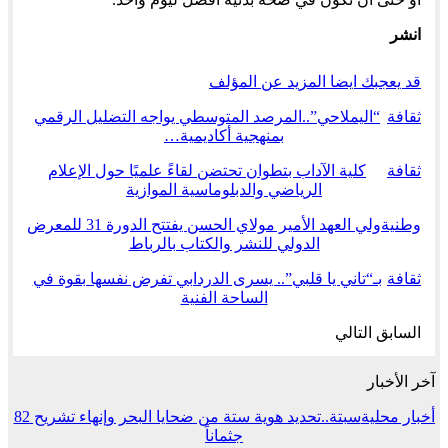
انشر
قد يعجبك ايضا
المزيد عن المؤلف
ثقافة
“اليملاحي”..المرصد المتوسطي يواجه التضليل الرقمي
بمنهجية أكاديمية…
ثقافة
كلية الآداب بتطوان تحتضن لقاءً علميًا حول الإعلام
الرياضي والدبلوماسية الموازية
وطنية
ولي العهد الأمير مولاي الحسن يفتتح الدورة 31 للمعرض
الدولي للنشر والكتاب بالرباط
ثقافة
بـ“تاني يا قلبي”.. يسرى الدردابي تفرض نفسها بقوة في
الساحة الفنية
السابق
التالي
آخر الأخبار
أخبار محلية
سبتة..تحديد هوية ستة من ضحايا البحر وإنهاء تشريح 82
جثماناً