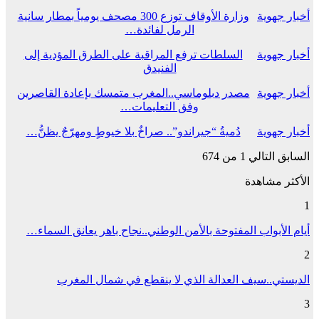
أخبار جهوية
وزارة الأوقاف توزع 300 مصحف يومياً بمطار سانية
الرمل لفائدة…
أخبار جهوية
السلطات ترفع المراقبة على الطرق المؤدية إلى
الفنيدق
أخبار جهوية
مصدر دبلوماسي..المغرب متمسك بإعادة القاصرين
وفق التعليمات…
أخبار جهوية
دُميةُ “جيراندو”.. صراخٌ بلا خيوطٍ ومهرّجٌ يظنُّ…
السابق
التالي
1 من 674
الأكثر مشاهدة
1
أيام الأبواب المفتوحة بالأمن الوطني..نجاح باهر يعانق السماء…
2
الديستي..سيف العدالة الذي لا ينقطع في شمال المغرب
3