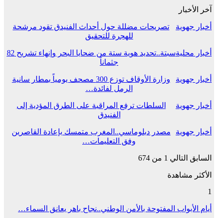
آخر الأخبار
أخبار جهوية
تصريحات مضللة حول أحداث الفنيدق تقود مرشحة
للهجرة للتحقيق
أخبار محلية
سبتة..تحديد هوية ستة من ضحايا البحر وإنهاء تشريح 82
جثماناً
أخبار جهوية
وزارة الأوقاف توزع 300 مصحف يومياً بمطار سانية
الرمل لفائدة…
أخبار جهوية
السلطات ترفع المراقبة على الطرق المؤدية إلى
الفنيدق
أخبار جهوية
مصدر دبلوماسي..المغرب متمسك بإعادة القاصرين
وفق التعليمات…
السابق
التالي
1 من 674
الأكثر مشاهدة
1
أيام الأبواب المفتوحة بالأمن الوطني..نجاح باهر يعانق السماء…