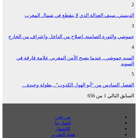
2
الديستي..سيف العدالة الذي لا ينقطع في شمال المغرب
3
حموشي والثورة الصامتة..إصلاح من الداخل واعتراف من الخارج
4
السيد حموشي.. عندما يصبح الأمن المغربي علامة فارقة في
السويد
5
الفصل السادس من “أبو الهول الكذوب”.. بطولة وحيدة…
السابق
التالي
1 من 656
من نحن
اتصل بنا
للإشهار
هيئة التحرير