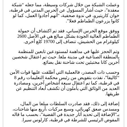
وعملت الشبكة من خلال شركات وسيطة، مما جعله “شبكة
معقدة”، حيث أشار المسؤول عن الحرس المدني في قرطبة،
خوان كاريتيرو، في ندوة صحفية، “أنهم أجادوا العمل، كما لو
كانوا يزرعون الطماطم فعلا”.
ووفق موقع الحرس الإسباني، فقد تم اكتشاف أن حمولة
الطماطم العالية الجودة بشكل مبالغ هي في الأصل 2600
كيلوغرام من الحشيش، تنضاف إلى 19700 كلغ أخرى.
وتم الحجز عليها في مداهمة لمستودعين تابعين للمنظمة
بالمنطقة الصناعية في مدينة ملغا. حيث تم اعتقال شخصين
آخرين كانا مختبئين تحت شاحنة نقل بضائع.
وحسب ذات المصدر، فالعملية التي أطلقت عليها قوات الأمن
“كاليفا”، نفذت بتفويض من رئيس محكمة التعليمات رقم 8
في قرطبة، كما تم اعتقال سبعة أشخاص آخرين، ومصادرة
العديد من الوثائق التي يأملون أن تكشف أبعاد التنظيم عن
طريقها.
إضافة إلى ذلك، فقد صادرت السلطات مبلغا من المال،
ومسدس صعق كهربائي، وسبع مركبات ،أربع منها شاحنات،
بـ”الإضافة إلى تحديد آثار جديدة في القضية”، بحسب ما قاله
المفوض الرئيسي للشرطة في قرطبة، كارلوس سيرا.