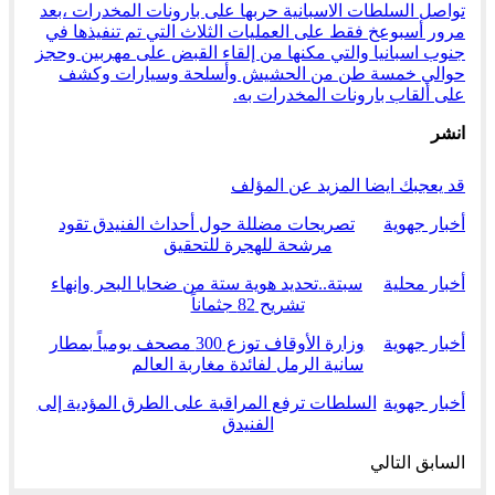
تواصل السلطات الاسبانية حربها على بارونات المخدرات ،بعد
مرور أسبوعخ فقط على العمليات الثلاث التي تم تنفيذها في
جنوب اسبانيا والتي مكنها من إلقاء القبض على مهربين وحجز
حوالي خمسة طن من الحشيش وأسلحة وسيارات وكشف
على ألقاب بارونات المخدرات به.
انشر
قد يعجبك ايضا
المزيد عن المؤلف
أخبار جهوية
تصريحات مضللة حول أحداث الفنيدق تقود
مرشحة للهجرة للتحقيق
أخبار محلية
سبتة..تحديد هوية ستة من ضحايا البحر وإنهاء
تشريح 82 جثماناً
أخبار جهوية
وزارة الأوقاف توزع 300 مصحف يومياً بمطار
سانية الرمل لفائدة مغاربة العالم
أخبار جهوية
السلطات ترفع المراقبة على الطرق المؤدية إلى
الفنيدق
السابق
التالي