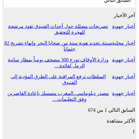
السابق
التالي
آخر الأخبار
أخبار جهوية
تصريحات مضللة حول أحداث الفنيدق تقود مرشحة
للهجرة للتحقيق
أخبار محلية
سبتة..تحديد هوية ستة من ضحايا البحر وإنهاء تشريح 82
جثماناً
أخبار جهوية
وزارة الأوقاف توزع 300 مصحف يومياً بمطار سانية
الرمل لفائدة…
أخبار جهوية
السلطات ترفع المراقبة على الطرق المؤدية إلى
الفنيدق
أخبار جهوية
مصدر دبلوماسي..المغرب متمسك بإعادة القاصرين
وفق التعليمات…
السابق
التالي
1 من 674
الأكثر مشاهدة
1