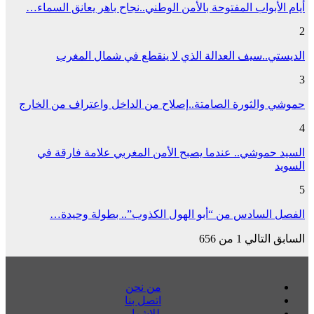
أيام الأبواب المفتوحة بالأمن الوطني..نجاح باهر يعانق السماء…
2
الديستي..سيف العدالة الذي لا ينقطع في شمال المغرب
3
حموشي والثورة الصامتة..إصلاح من الداخل واعتراف من الخارج
4
السيد حموشي.. عندما يصبح الأمن المغربي علامة فارقة في
السويد
5
الفصل السادس من “أبو الهول الكذوب”.. بطولة وحيدة…
السابق
التالي
1 من 656
من نحن
اتصل بنا
للإشهار