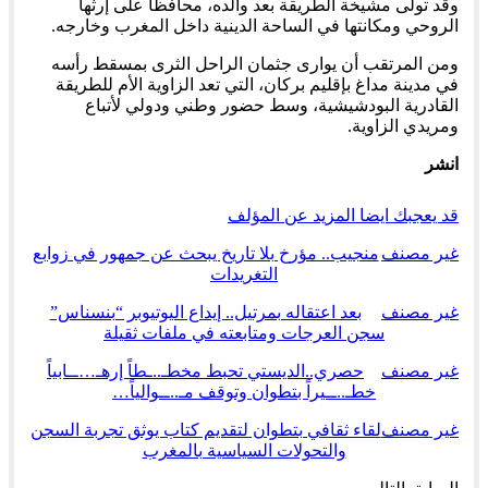
وقد تولى مشيخة الطريقة بعد والده، محافظا على إرثها
الروحي ومكانتها في الساحة الدينية داخل المغرب وخارجه.
ومن المرتقب أن يوارى جثمان الراحل الثرى بمسقط رأسه
في مدينة مداغ بإقليم بركان، التي تعد الزاوية الأم للطريقة
القادرية البودشيشية، وسط حضور وطني ودولي لأتباع
ومريدي الزاوية.
انشر
قد يعجبك ايضا
المزيد عن المؤلف
غير مصنف
منجيب.. مؤرخ بلا تاريخ يبحث عن جمهور في زوابع
التغريدات
غير مصنف
بعد اعتقاله بمرتيل.. إيداع اليوتيوبر “بنسناس”
سجن العرجات ومتابعته في ملفات ثقيلة
غير مصنف
حصري..الديستي تحبط مخطـ..ـطاً إرهـ…ــابياً
خطـ..ــيراً بتطوان وتوقف مـ..ــوالياً…
غير مصنف
لقاء ثقافي بتطوان لتقديم كتاب يوثق تجربة السجن
والتحولات السياسية بالمغرب